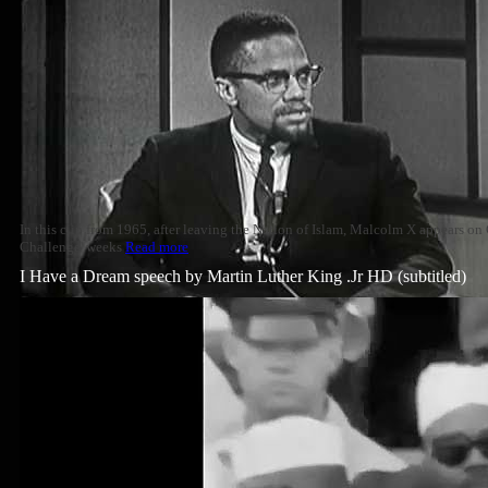
In this clip from 1965, after leaving the Nation of Islam, Malcolm X appears o
Challenge' weeks
Read more
I Have a Dream speech by Martin Luther King .Jr HD (subtitled)