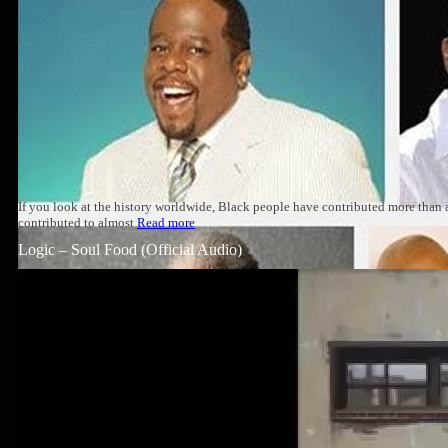
If you look at the history worldwide, Black people have contributed more than
contributed to almost
Read more
Logic – Soul Food (Official Audio)