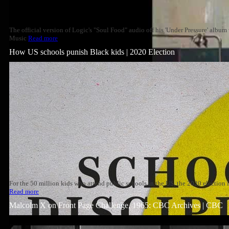
The official version of Logic's "Soul Food" audio off his 'Under Pressure' albu
Music
Read more
How US schools punish Black kids | 2020 Election
For the 50 million kids who attend public schools in the US, the 2020 election
Read more
Malcolm X on Front Page Challenge, 1965: CBC Archives | CBC