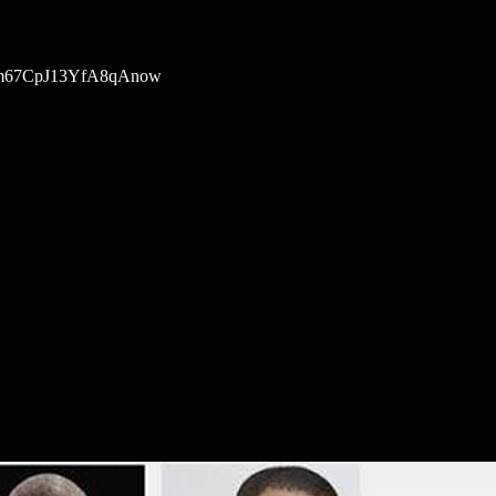
mpqm67CpJ13YfA8qAnow